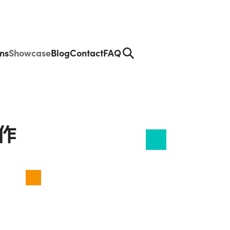
ons
Showcase
Blog
Contact
FAQ
Se
arc
h
作