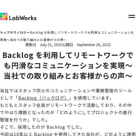
メ
ニ
トップ
テクノロジー
Backlog を利用してリモートワークでも円滑なコミュニケーションを
ュ
実現〜当社での取り組みとお客様からの声〜
更新日
July 25, 2025
公開日
September 26, 2022
ー
Backlog を利用してリモートワークで
も円滑なコミュニケーションを実現〜
当社での取り組みとお客様からの声〜
当社ではスタッフ同士のコミュニケーションや業務管理のツール
として「
Backlog（バックログ）
」を使用しています。
もともとスタッフ全員がリモートワークで活動しており、その中
でやはり課題となったのが「どのようにしてプロジェクトの進行
管理を行うか」でした。
そこで、採用したのが Backlog でした。
今回は10年以上 Backlog を使用してきた当社が、どのように運用