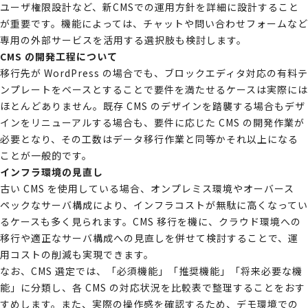
ユーザ権限設計など、新CMSでの運用方針を詳細に設計すること
が重要です。機能によっては、チャットや問い合わせフォームなど
専用の外部サービスを活用する選択肢も検討します。
CMS の開発工程について
移行先が WordPress の場合でも、ブロックエディタ対応の有料テ
ンプレートをベースとすることで要件を満たせるケースは実際には
ほとんどありません。既存 CMS のデザインを踏襲する場合もデザ
インをリニューアルする場合も、要件に応じた CMS の開発作業が
必要となり、その工数はデータ移行作業と同等かそれ以上になる
ことが一般的です。
インフラ環境の見直し
古い CMS を使用している場合、オンプレミス環境やオーバース
ペックなサーバ構成により、インフラコストが無駄に高くなってい
るケースも多く見られます。CMS 移行を機に、クラウド環境への
移行や適正なサーバ構成への見直しを併せて検討することで、運
用コストの削減も実現できます。
なお、CMS 選定では、「必須機能」「推奨機能」「将来必要な機
能」に分類し、各 CMS の対応状況を比較表で整理することをおす
すめします。また、実際の操作感を確認するため、デモ環境での