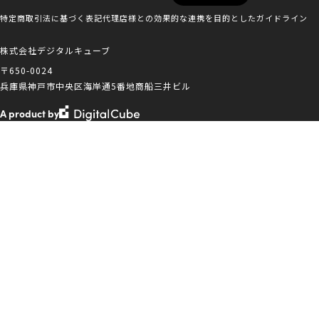
特定商取引法に基づく表記
代理店様との効果的な連携を目的としたガイドライン
株式会社デジタルキューブ
〒650-0024
兵庫県神戸市中央区海岸通5番地商船三井ビル
A product by