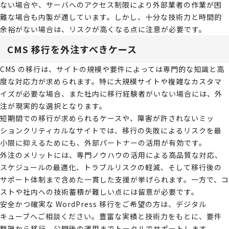
ない場合や、サーバへのアクセス制限により外部業者の作業が困
難な場合も内製が適しています。しかし、十分な技術力と時間的
余裕がない場合は、リスクが高くなる点に注意が必要です。
CMS 移行を外注すべきケース
CMS の移行は、サイトの規模や要件によっては専門的な知識と高
度な対応力が求められます。特に大規模サイトや複雑なカスタマ
イズが必要な場合、また社内に移行経験者がいない場合には、外
注が現実的な選択となります。
短期間での移行が求められるケースや、障害が許されないミッ
ションクリティカルなサイトでは、移行の失敗によるリスクを最
小限に抑えるためにも、外部パートナーの活用が有効です。
外注のメリットには、専門ノウハウの活用による高品質な対応、
スケジュールの最適化、トラブルリスクの軽減、そして移行後の
サポート体制まで含めた一貫した支援が挙げられます。一方で、コ
ストや社内への技術蓄積が難しい点には留意が必要です。
安全かつ確実な WordPress 移行をご希望の方は、デジタル
キューブへご相談ください。豊富な実績と技術力をもとに、要件
整理から移行、公開後の運用までトータルでサポートします。