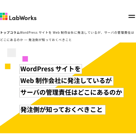
メ
ニ
トップ
コラム
WordPress サイトを Web 制作会社に発注しているが、サーバの管理責任は
ュ
どこにあるのか ─ 発注側が知っておくべきこと
ー