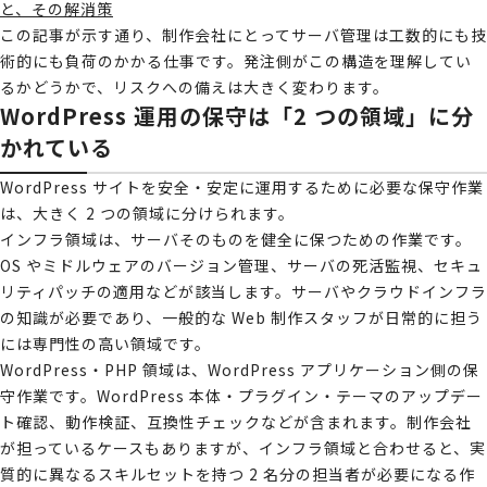
と、その解消策
この記事が示す通り、制作会社にとってサーバ管理は工数的にも技
術的にも負荷のかかる仕事です。発注側がこの構造を理解してい
るかどうかで、リスクへの備えは大きく変わります。
WordPress 運用の保守は「2 つの領域」に分
かれている
WordPress サイトを安全・安定に運用するために必要な保守作業
は、大きく 2 つの領域に分けられます。
インフラ領域は、サーバそのものを健全に保つための作業です。
OS やミドルウェアのバージョン管理、サーバの死活監視、セキュ
リティパッチの適用などが該当します。サーバやクラウドインフラ
の知識が必要であり、一般的な Web 制作スタッフが日常的に担う
には専門性の高い領域です。
WordPress・PHP 領域は、WordPress アプリケーション側の保
守作業です。WordPress 本体・プラグイン・テーマのアップデー
ト確認、動作検証、互換性チェックなどが含まれます。制作会社
が担っているケースもありますが、インフラ領域と合わせると、実
質的に異なるスキルセットを持つ 2 名分の担当者が必要になる作