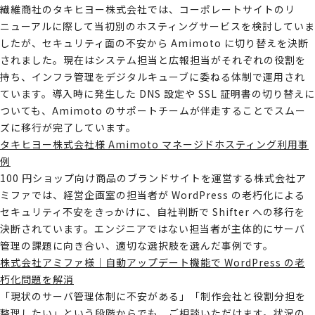
繊維商社のタキヒヨー株式会社では、コーポレートサイトのリ
ニューアルに際して当初別のホスティングサービスを検討していま
したが、セキュリティ面の不安から Amimoto に切り替えを決断
されました。現在はシステム担当と広報担当がそれぞれの役割を
持ち、インフラ管理をデジタルキューブに委ねる体制で運用され
ています。導入時に発生した DNS 設定や SSL 証明書の切り替えに
ついても、Amimoto のサポートチームが伴走することでスムー
ズに移行が完了しています。
タキヒヨー株式会社様 Amimoto マネージドホスティング利用事
例
100 円ショップ向け商品のブランドサイトを運営する株式会社ア
ミファでは、経営企画室の担当者が WordPress の老朽化による
セキュリティ不安をきっかけに、自社判断で Shifter への移行を
決断されています。エンジニアではない担当者が主体的にサーバ
管理の課題に向き合い、適切な選択肢を選んだ事例です。
株式会社アミファ様｜自動アップデート機能で WordPress の老
朽化問題を解消
「現状のサーバ管理体制に不安がある」「制作会社と役割分担を
整理したい」という段階からでも、ご相談いただけます。状況の