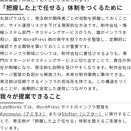
「把握した上で任せる」体制をつくるために
丸投げではなく、発注側が関係者ごとの役割を把握しておくこと
が、サイト運用リスクを下げる現実的な方法です。制作会社・情
報システム部門・ホスティングサービスのうち、誰がインフラを
担い、誰が WordPress 側の保守を担うのかを整理し、定期的に
確認できる関係を築いておくことが重要です。
特にインフラ領域については、制作会社に兼任させるよりも、専
門のマネージドホスティングサービスに切り出すことで、責任の所
在が明確になり、発注側も説明を受けやすくなります。制作会社は
サーバ管理の負担から解放され、本来の制作業務に集中できる。
発注側は信頼できるインフラの担当先を持てる。この構造をつく
ることが、長期的に安定した運用につながります。
我々が提案できること
LabWorks では、WordPress サイトのインフラ管理を
Amimoto（アミモト）
または
Shifter（シフター）
に移行するこ
とで、発注側が「把握した上で任せる」体制を整えるご支援をし
ています。