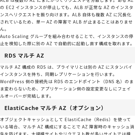
ALB は複数の AZ にまたがってリクエストを分散します。ある AZ
の EC2 インスタンスが停止しても、ALB が正常な AZ のインスタ
ンスへリクエストを振り向けます。ALB 自体も複数 AZ に冗長化
されているため、単一 AZ の障害で ALB が止まることはありませ
ん。
Auto Scaling グループを組み合わせることで、インスタンスの停
止を検知した際に別の AZ で自動的に起動し直す構成を取れます。
RDS マルチ AZ
マルチ AZ 構成の RDS は、プライマリとは別の AZ にスタンバイ
インスタンスを持ち、同期レプリケーションを行います。
WordPress 側の接続先は RDS のエンドポイント（DNS 名）のま
ま変わらないため、アプリケーション側の設定変更なしにフェイ
ルオーバーが完結します。
ElastiCache マルチ AZ（オプション）
オブジェクトキャッシュとして ElastiCache（Redis）を使って
いる場合、マルチ AZ 構成にすることで AZ 障害時のキャッシュ消
失を防げます。大規模サイトやリクエスト数が多いサイトでは検