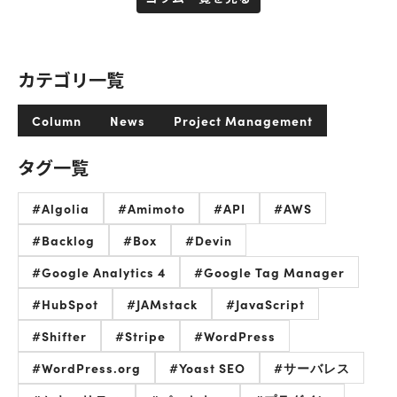
カテゴリ一覧
Column
News
Project Management
タグ一覧
#Algolia
#Amimoto
#API
#AWS
#Backlog
#Box
#Devin
#Google Analytics 4
#Google Tag Manager
#HubSpot
#JAMstack
#JavaScript
#Shifter
#Stripe
#WordPress
#WordPress.org
#Yoast SEO
#サーバレス