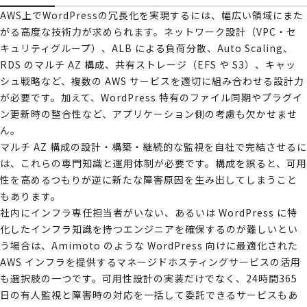
AWS上でWordPressの冗長化を実現するには、幅広い領域にまた
がる高度な技術力が求められます。ネットワーク設計（VPC・セ
キュリティグループ）、ALB による負荷分散、Auto Scaling、
RDS のマルチ AZ 構成、共有ストレージ（EFS や S3）、キャッ
シュ戦略など、複数の AWS サービスを適切に組み合わせる設計力
が必要です。加えて、WordPress 特有のファイル同期やプラグイ
ン更新時の整合性など、アプリケーション側の考慮も欠かせませ
ん。
マルチ AZ 構成の設計・構築・継続的な監視を自社で完結させるに
は、これらの専門知識と運用体制が必要です。構成を誤ると、可用
性を高めるつもりが逆に新たな障害原因を生み出してしまうこと
もあります。
社内にインフラ専任担当者がいない、あるいは WordPress に特
化したインフラ知識を持つエンジニアを確保するのが難しいとい
う場合は、Amimoto のような WordPress 向けに最適化された
AWS インフラを提供するマネージドホスティングサービスの活用
も選択肢の一つです。可用性設計の実装だけでなく、24時間365
日の有人監視と障害時の対応を一括して委託できるサービスもあ