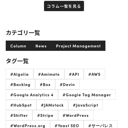
コラム一覧を見る
カテゴリ一覧
Column
News
Project Management
タグ一覧
#Algolia
#Amimoto
#API
#AWS
#Backlog
#Box
#Devin
#Google Analytics 4
#Google Tag Manager
#HubSpot
#JAMstack
#JavaScript
#Shifter
#Stripe
#WordPress
#WordPress.org
#Yoast SEO
#サーバレス