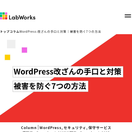
メ
ニ
トップ
コラム
WordPress 改ざんの手口と対策｜被害を防ぐ7つの方法
ュ
ー
,
,
Column
WordPress
セキュリティ
保守サービス