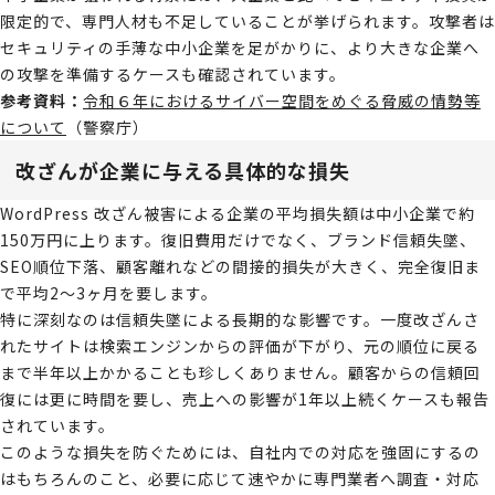
限定的で、専門人材も不足していることが挙げられます。攻撃者は
セキュリティの手薄な中小企業を足がかりに、より大きな企業へ
の攻撃を準備するケースも確認されています。
参考資料：
令和６年におけるサイバー空間をめぐる脅威の情勢等
について
（警察庁）
改ざんが企業に与える具体的な損失
WordPress 改ざん被害による企業の平均損失額は中小企業で約
150万円に上ります。復旧費用だけでなく、ブランド信頼失墜、
SEO順位下落、顧客離れなどの間接的損失が大きく、完全復旧ま
で平均2〜3ヶ月を要します。
特に深刻なのは信頼失墜による長期的な影響です。一度改ざんさ
れたサイトは検索エンジンからの評価が下がり、元の順位に戻る
まで半年以上かかることも珍しくありません。顧客からの信頼回
復には更に時間を要し、売上への影響が1年以上続くケースも報告
されています。
このような損失を防ぐためには、自社内での対応を強固にするの
はもちろんのこと、必要に応じて速やかに専門業者へ調査・対応