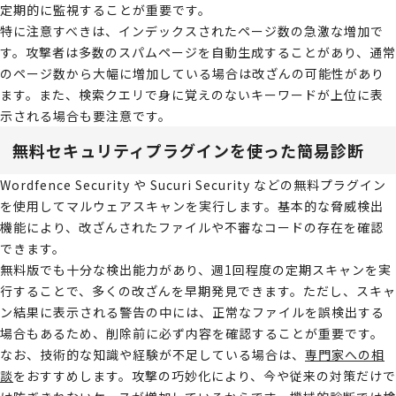
定期的に監視することが重要です。
特に注意すべきは、インデックスされたページ数の急激な増加で
す。攻撃者は多数のスパムページを自動生成することがあり、通常
のページ数から大幅に増加している場合は改ざんの可能性があり
ます。また、検索クエリで身に覚えのないキーワードが上位に表
示される場合も要注意です。
無料セキュリティプラグインを使った簡易診断
Wordfence Security や Sucuri Security などの無料プラグイン
を使用してマルウェアスキャンを実行します。基本的な脅威検出
機能により、改ざんされたファイルや不審なコードの存在を確認
できます。
無料版でも十分な検出能力があり、週1回程度の定期スキャンを実
行することで、多くの改ざんを早期発見できます。ただし、スキャ
ン結果に表示される警告の中には、正常なファイルを誤検出する
場合もあるため、削除前に必ず内容を確認することが重要です。
なお、技術的な知識や経験が不足している場合は、
専門家への相
談
をおすすめします。攻撃の巧妙化により、今や従来の対策だけで