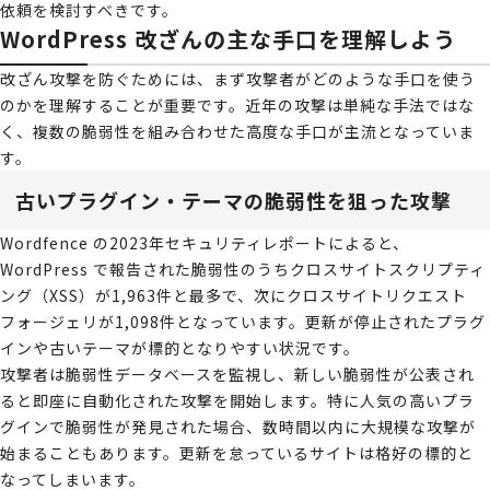
依頼を検討すべきです。
WordPress 改ざんの主な手口を理解しよう
改ざん攻撃を防ぐためには、まず攻撃者がどのような手口を使う
のかを理解することが重要です。近年の攻撃は単純な手法ではな
く、複数の脆弱性を組み合わせた高度な手口が主流となっていま
す。
古いプラグイン・テーマの脆弱性を狙った攻撃
Wordfence の2023年セキュリティレポートによると、
WordPress で報告された脆弱性のうちクロスサイトスクリプティ
ング（XSS）が1,963件と最多で、次にクロスサイトリクエスト
フォージェリが1,098件となっています。更新が停止されたプラグ
インや古いテーマが標的となりやすい状況です。
攻撃者は脆弱性データベースを監視し、新しい脆弱性が公表され
ると即座に自動化された攻撃を開始します。特に人気の高いプラ
グインで脆弱性が発見された場合、数時間以内に大規模な攻撃が
始まることもあります。更新を怠っているサイトは格好の標的と
なってしまいます。