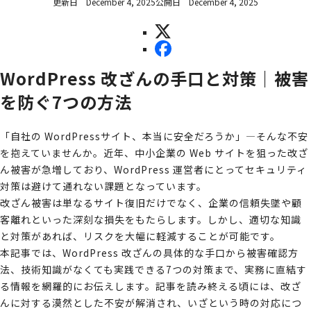
更新日
December 4, 2025
公開日
December 4, 2025
WordPress 改ざんの手口と対策｜被害
を防ぐ7つの方法
「自社の WordPressサイト、本当に安全だろうか」—そんな不安
を抱えていませんか。近年、中小企業の Web サイトを狙った改ざ
ん被害が急増しており、WordPress 運営者にとってセキュリティ
対策は避けて通れない課題となっています。
改ざん被害は単なるサイト復旧だけでなく、企業の信頼失墜や顧
客離れといった深刻な損失をもたらします。しかし、適切な知識
と対策があれば、リスクを大幅に軽減することが可能です。
本記事では、WordPress 改ざんの具体的な手口から被害確認方
法、技術知識がなくても実践できる7つの対策まで、実務に直結す
る情報を網羅的にお伝えします。記事を読み終える頃には、改ざ
んに対する漠然とした不安が解消され、いざという時の対応につ