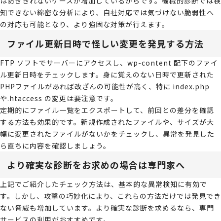
は防ぎきれないケースが増加しているからです。機械的診断では検
知できない綿密な分析により、自社対応では気づけない脆弱性へ
の対応も可能となり、より強固な対策が行えます。
ファイル更新日時で怪しい変更を発見する方法
FTP ソフトでサーバーにアクセスし、wp-content 配下のファイ
ル更新日時をチェックします。身に覚えのない日時で更新された
PHPファイルがあれば改ざんの可能性が高く、特に index.php
や.htaccess の変更は要注意です。
定期的にファイル一覧をエクスポートして、前回との差分を確認
する方法も効果的です。新規作成されたファイルや、サイズが大
幅に変更されたファイルがないかをチェックし、異常を発見した
ら直ちに内容を確認しましょう。
より確実な診断をお求めの場合は専門家へ
上記でご紹介したチェック方法は、基本的な異常検知に有効で
す。しかし、攻撃の巧妙化により、これらの方法だけでは発見でき
ない脅威も増加しています。より確実な診断を求めるなら、専門
サービスの利用がおすすめです。