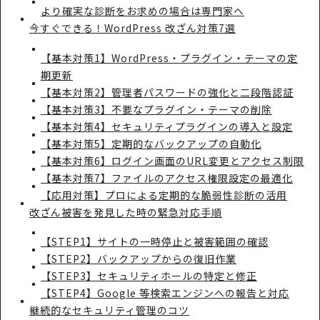
より確実な診断をお求めの場合は専門家へ
今すぐできる！WordPress 改ざん対策7選
【基本対策1】WordPress・プラグイン・テーマの定
期更新
【基本対策2】管理者パスワードの強化と二段階認証
【基本対策3】不要なプラグイン・テーマの削除
【基本対策4】セキュリティプラグインの導入と設定
【基本対策5】定期的なバックアップの自動化
【基本対策6】ログイン画面のURL変更とアクセス制限
【基本対策7】ファイルのアクセス権限設定の最適化
【応用対策】プロによる定期的な脆弱性診断の活用
改ざん被害を発見した時の緊急対応手順
【STEP1】サイトの一時停止と被害範囲の確認
【STEP2】バックアップからの復旧作業
【STEP3】セキュリティホールの特定と修正
【STEP4】Google 等検索エンジンへの報告と対応
継続的なセキュリティ管理のコツ