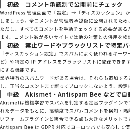
初級｜コメント承認制で公開前にチェック
WordPress 管理画面で「設定」→「ディスカッション
しましょう。全コメントが管理者承認後に公開されるため
ただし、すべてのコメントを手動チェックする必要がある
ます。コメント数が多いサイトでは他の対策との併用を検
初級｜禁止ワードやブラックリストで特定パ
「ディスカッション設定」でスパムによく使われるキーワード
ど）や特定の IP アドレスをブラックリストに登録でき
にする機能です。
業界特有のスパムワードがある場合は、それらも追加する
し、正当なコメントまで誤ってブロックしないよう、設定
中級｜Akismet・Antispam Bee など
Akismetは機械学習でスパムを判定する定番プラグインです
れたデータをもとに、高精度でスパムコメントを検知・隔離します
いフォームプラグインと統合できる点も大きなメリットで
Antispam Bee は GDPR 対応でヨーロッパでも安心し