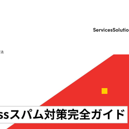
Services
Soluti
手法