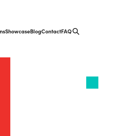
ons
Showcase
Blog
Contact
FAQ
Se
arc
h