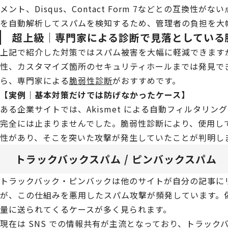
メント、Disqus、Contact Form 7などとの互換
を自動解析してスパムを検知するため、管理者の負担を大
超上級｜専門家による診断で見落としている
上記で紹介した対策ではスパム被害を大幅に軽減できますが、W
性、カスタマイズ箇所のセキュリティホールまでは発見で
ら、専門家による
脆弱性診断
がおすすめです。
【実例｜基本対策だけでは防げなかったケース】
ある企業サイトでは、Akismet による自動フィルタリ
完全には止まりませんでした。脆弱性診断により、使用し
性があり、そこを突いた攻撃が発生していたことが判明し
トラックバックスパム / ピンバックスパム
トラックバック・ピンバックは他のサイトが自分の記事に
が、この仕組みを悪用したスパム攻撃が頻発しています。
量に送られてくるケースが多く見られます。
現在は SNS での情報共有が主流となっており、トラッ